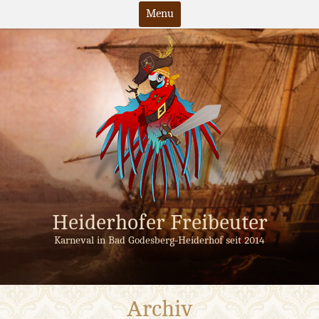
Menu
Skip
to
content
Heiderhofer Freibeuter
Karneval in Bad Godesberg-Heiderhof seit 2014
Archiv