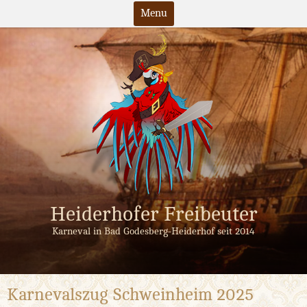
Menu
Skip
to
content
Heiderhofer Freibeuter
Karneval in Bad Godesberg-Heiderhof seit 2014
Karnevalszug Schweinheim 2025