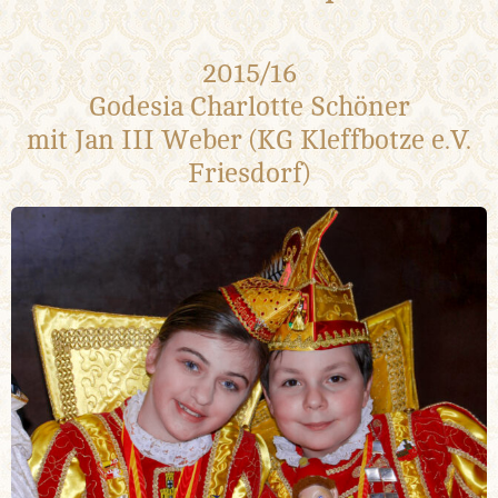
2015/16
Godesia Charlotte Schöner
mit Jan III Weber (KG Kleffbotze e.V.
Friesdorf)