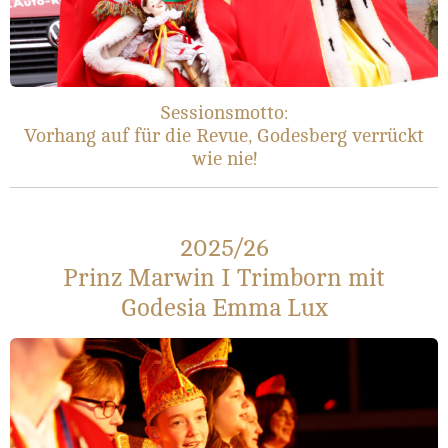
Sessionsmotto:
Vorhang auf für die Revue, Godesberg verrückt
wie nie!
2025/26
Prinz Marwin I Trimborn mit
Godesia Emma Lux