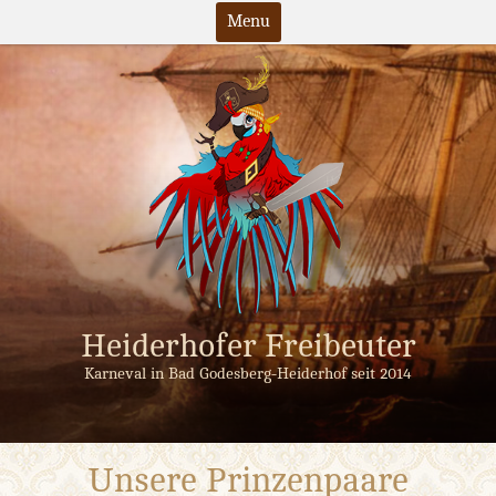
Menu
Skip
to
content
Heiderhofer Freibeuter
Karneval in Bad Godesberg-Heiderhof seit 2014
Unsere Prinzenpaare