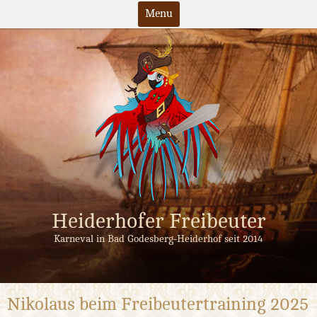
Menu
Skip
to
content
Heiderhofer Freibeuter
Karneval in Bad Godesberg-Heiderhof seit 2014
Nikolaus beim Freibeutertraining 2025