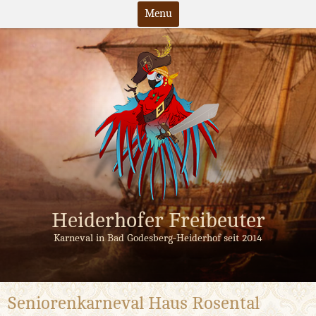
Menu
Skip
to
content
Heiderhofer Freibeuter
Karneval in Bad Godesberg-Heiderhof seit 2014
Seniorenkarneval Haus Rosental