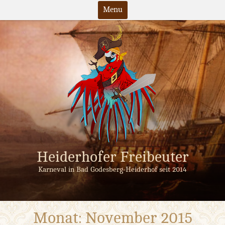
Menu
Skip
to
content
Heiderhofer Freibeuter
Karneval in Bad Godesberg-Heiderhof seit 2014
Monat:
November 2015