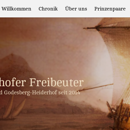
Willkommen
Chronik
Über uns
Prinzenpaare
hofer Freibeuter
d Godesberg-Heiderhof seit 2014