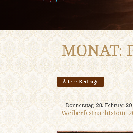
MONAT:
Beitragsnavigati
Ältere Beiträge
Donnerstag, 28. Februar 20
Weiberfastnachtstour 2