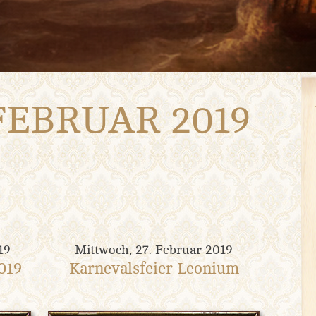
FEBRUAR 2019
on
19
Mittwoch, 27. Februar 2019
019
Karnevalsfeier Leonium