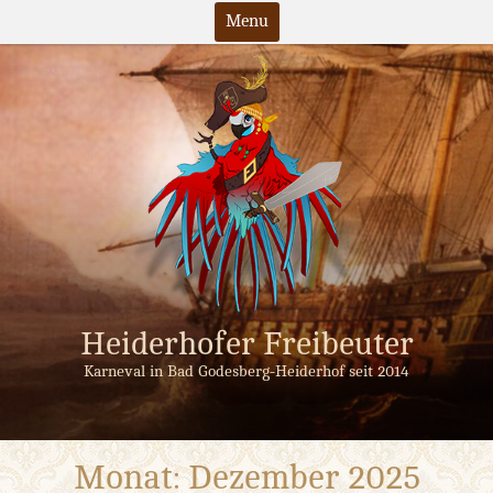
Menu
Skip
to
content
Heiderhofer Freibeuter
Karneval in Bad Godesberg-Heiderhof seit 2014
Monat:
Dezember 2025