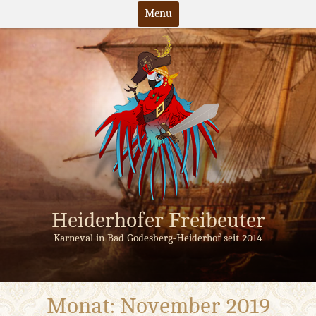
Menu
Skip
to
content
Heiderhofer Freibeuter
Karneval in Bad Godesberg-Heiderhof seit 2014
Monat:
November 2019