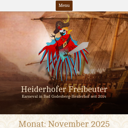
Menu
Skip
to
content
Heiderhofer Freibeuter
Karneval in Bad Godesberg-Heiderhof seit 2014
Monat:
November 2025