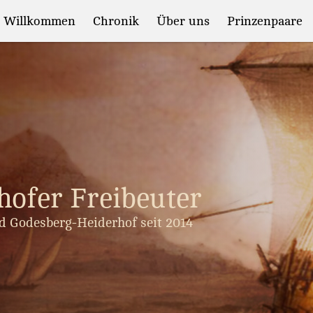
Willkommen
Chronik
Über uns
Prinzenpaare
hofer Freibeuter
d Godesberg-Heiderhof seit 2014