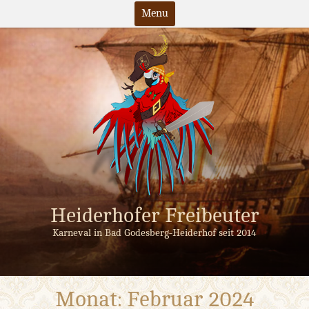
Menu
Skip
to
content
Heiderhofer Freibeuter
Karneval in Bad Godesberg-Heiderhof seit 2014
Monat:
Februar 2024