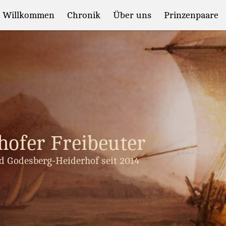
Willkommen
Chronik
Über uns
Prinzenpaare
hofer Freibeuter
d Godesberg-Heiderhof seit 2014